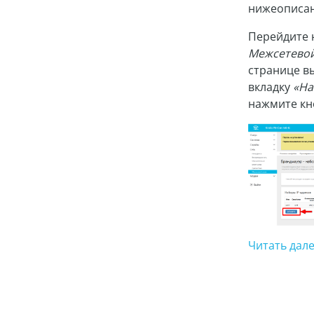
нижеописан
Перейдите 
Межсетевой
странице в
вкладку
«На
нажмите к
Читать далее