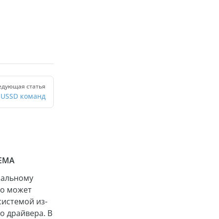
едующая статья
 USSD команд
ЕМА
нальному
во может
системой из-
о драйвера. В