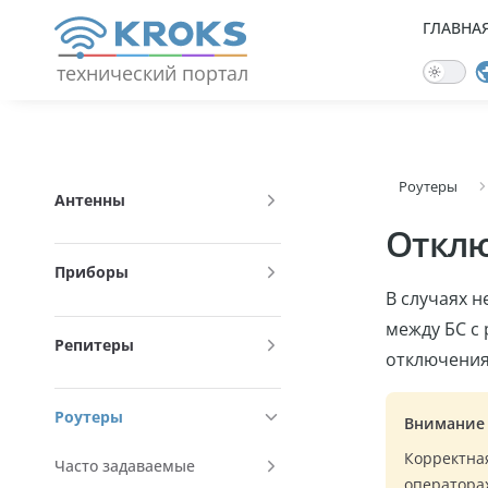
+7 (950) 775-19-80
ГЛАВНА
ГЛА
Skip to content
Наш
Техподдержка
Форум
сайт
технический портал
Sidebar Navigation
Роутеры
ГЛАВНАЯ
Антенны
Отклю
АНТЕННЫ
Приборы
В случаях 
ПРИБОРЫ
между БС с
Репитеры
отключения
РЕПИТЕРЫ
Роутеры
Внимание
РОУТЕРЫ
Корректная
Часто задаваемые
операторах