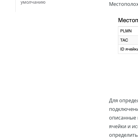
умолчанию
Местополож
Для опреде
подключени
описанные 
ячейки и и
определить