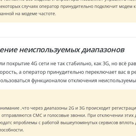
 некоторых случаях оператор принудительно подключит модем к
ванной на модеме частоте.
ение неиспользуемых диапазонов
сли покрытие 4G сети не так стабильно, как 3G, но всё ра
орость, а оператор принудительно переключает вас в р
ользоваться функционалом отключения неиспользуемы
нимание ,что через диапазоны 2G и 3G происходит регистрация
и отправляются СМС и голосовые звонки. При отключении этих
людатс япроблемы с работой вышеупомянутых сервисов вплоть 
пособности.