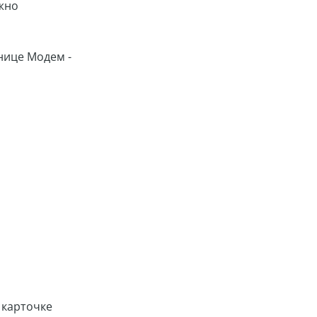
ужно
нице Модем -
 карточке