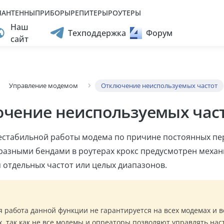
Я
АНТЕННЫ
ПРИБОРЫ
РЕПИТЕРЫ
РОУТЕРЫ
ВНАЯ
АНТЕННЫ
ПРИБОРЫ
РЕПИТЕРЫ
РОУТЕРЫ
Наш
Техподдержка
Форум
сайт
Управление модемом
Отключение неиспользуемых частот
чение неиспользуемых час
нестабильной работы модема по причине постоянных п
 разными бендами в роутерах крокс предусмотрен меха
 отдельных частот или целых диапазонов.
 работа данной функции не гарантируется на всех модемах и в
, так как не все модемы и опреаторы позволяют управлять на