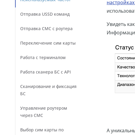
настройках
использова
Отправка USSD команд
Увидеть ка
Отправка СМС с роутера
Информаци
Переключение сим карты
Работа с терминалом
Работа сканера БС с API
Сканирование и фиксация
БС
Управление роутером
через СМС
Выбор сим карты по
А уникальн