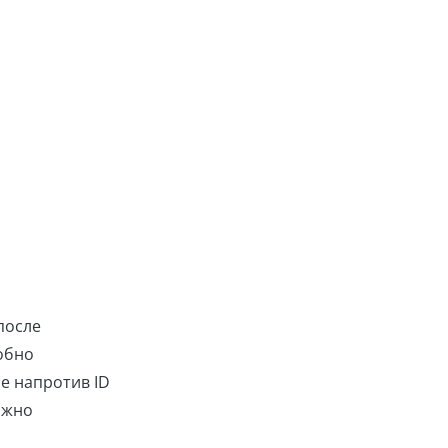
после
обно
е напротив ID
ожно