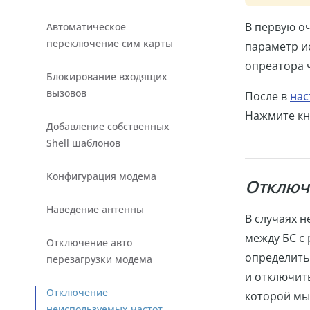
В первую о
Автоматическое
переключение сим карты
параметр и
опреатора ч
Блокирование входящих
вызовов
После в
нас
Нажмите кн
Добавление собственных
Shell шаблонов
Конфигурация модема
Отключ
Наведение антенны
В случаях 
между БС с
Отключение авто
определить
перезагрузки модема
и отключить
Отключение
которой мы 
неиспользуемых частот