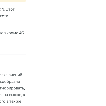
N. Этот
 сети
нов кроме 4G.
ереключений
есообразно
игнорировать,
я на вышке, к
го в тех же