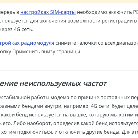
чередь в
настройках SIM-карты
необходимо включить PD
спользуется для включения возможности регистрации в
ерез 4G сеть.
тройках радиомодуля
снимите галочки со всех диапазо
опку Применить внизу страницы.
ение неиспользуемых частот
нестабильной работы модема по причине постоянных п
 разными бендами внутри, например, 4G сети, будет цел
 какой бенд используется на вышке, которую мы хотим 
 его. Либо наоборот, определив какой бенд используетс
хотим подключиться, и отключить другие бенды. Для это