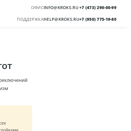
ОФИС
INFO@KROKS.RU
+7 (473) 290-00-99
+
K
ПОДДЕРЖКА
HELP@KROKS.RU
+7 (950) 775-19-80
тот
ереключений
низм
сех
стройками