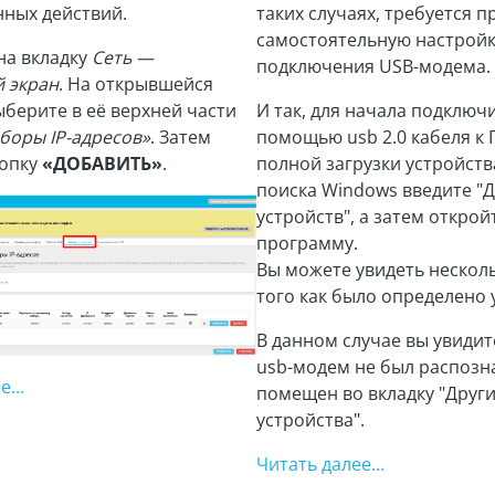
ных действий.
таких случаях, требуется 
самостоятельную настройк
на вкладку
Сеть —
подключения USB-модема.
 экран
. На открывшейся
ыберите в её верхней части
И так, для начала подключ
боры IP-адресов»
. Затем
помощью usb 2.0 кабеля к 
нопку
«ДОБАВИТЬ»
.
полной загрузки устройства
поиска Windows введите "
устройств", а затем открой
программу.
Вы можете увидеть нескол
того как было определено 
В данном случае вы увидит
usb-модем не был распозн
...
помещен во вкладку "Друг
устройства".
Читать далее...