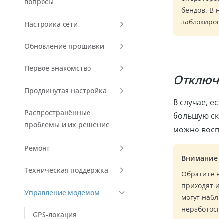
вопросы
бендов. В
заблокиро
Настройка сети
Обновление прошивки
Первое знакомство
Отключ
Продвинутая настройка
В случае, е
Распространённые
большую ск
проблемы и их решение
можно восп
Ремонт
Внимание
Техническая поддержка
Обратите в
приходят 
Управление модемом
могут наб
неработос
GPS-локация