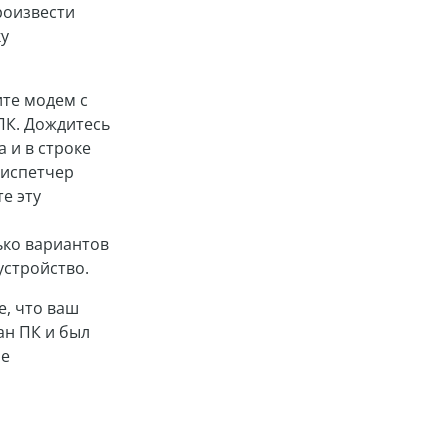
произвести
у
ите модем с
ПК. Дождитесь
 и в строке
Диспетчер
те эту
ько вариантов
устройство.
е, что ваш
ан ПК и был
ие