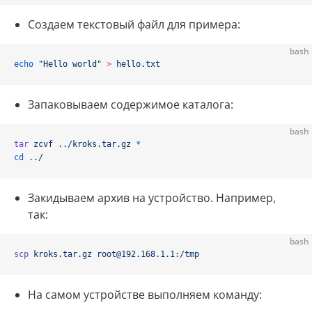
Создаем текстовый файл для примера:
bash
echo
 "Hello world"
 >
 hello.txt
Запаковываем содержимое каталога:
bash
tar
 zcvf
 ../kroks.tar.gz
 *
cd
 ../
Закидываем архив на устройство. Например,
так:
bash
scp
 kroks.tar.gz
 root@192.168.1.1:/tmp
На самом устройстве выполняем команду: