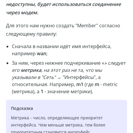
недоступны, будет использоваться соединение
через модем.
Для этого нам нужно создать "Member" согласно
следующему правилу:
Сначала в названии идёт имя интерфейса,
например
wan
;
За ним, через нижнее подчеркивание «
» следует
его
метрика
, на этот раз не та, что мы
указывали в "Сеть"
→ "Интерфейсы", а
относительная. Например,
m1
(где
m
- metric
(метрика), а
1
- значение метрики).
Подсказка
Метрика - число, определяющее приоритет
интерфейса. Чем меньше метрика, тем более
приоритетным становится интерфейс