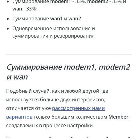
Суммирование
modem1
- 33%,
modem2
- 33% и
wan
- 33%
Суммирование
wan1
и
wan2
Одновременное использование и
суммирования и резервирования
Суммирование modem1, modem2
и wan
Подобный случай, как и любой другой где
используется больше двух интерфейсов,
отличается от уже
рассмотренных нами
вариантов
только большим количеством
Member
,
создаваемых в процессе настройки.