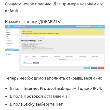
Создаём новое правило. Для примера назовём его
default
.
Нажмите кнопку "ДОБАВИТЬ".
Теперь необходимо заполнить открывшееся окно:
В поле
Internet Protocol
выбираем
Только IPv4
;
В поле
Протокол
оставляем
all
;
В поле
Sticky
выберите
Нет
;