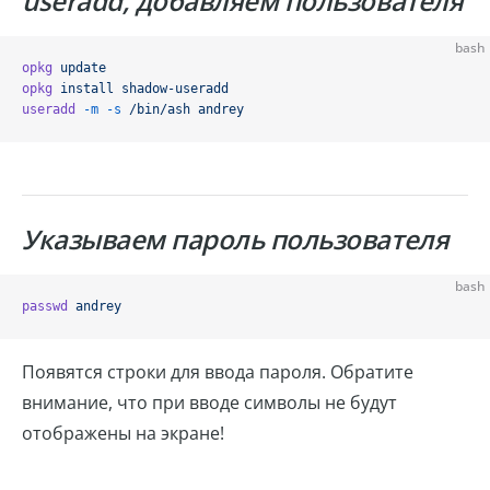
useradd, добавляем пользователя
bash
opkg
 update
opkg
 install
 shadow-useradd
useradd
 -m
 -s
 /bin/ash
 andrey
Указываем пароль пользователя
bash
passwd
 andrey
Появятся строки для ввода пароля. Обратите
внимание, что при вводе символы не будут
отображены на экране!