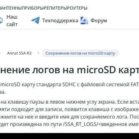
Я
АНТЕННЫ
ПРИБОРЫ
РЕПИТЕРЫ
РОУТЕРЫ
ВНАЯ
АНТЕННЫ
ПРИБОРЫ
РЕПИТЕРЫ
РОУТЕРЫ
Наш
Техподдержка
Форум
сайт
Arinst SSA R3
Сохранение логов на microSD карту
нение логов на microSD кар
 microSD карту стандарта SDHC с файловой системой FAT
ва.
на клавишу паузы в левом нижнем углу экрана. Если вс
мяти подходит для записи, появится клавиша с изображ
ажмите на нее и введите имя для сохраняемого лога. Пос
удет произведена по пути /SSA_RT_LOGS/<введенное имя