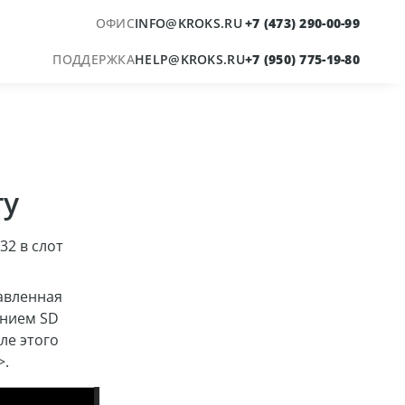
ОФИС
INFO@KROKS.RU
+7 (473) 290-00-99
+
K
ПОДДЕРЖКА
HELP@KROKS.RU
+7 (950) 775-19-80
ту
32 в слот
тавленная
ением SD
ле этого
>.