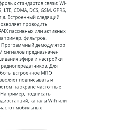
ровых стандартов связи: Wi-
4G, LTE, CDMA, DCS, GSM, GPRS,
т.д. Встроенный следящий
позволяет проводить
АЧХ пассивных или активных
например, фильтров,
. Программный демодулятор
 сигналов предназначен
шивания эфира и настройки
 радиопередатчиков. Для
аботы встроенное МПО
зволяет подписывать и
ветом на экране частотные
 Например, подписать
диостанций, каналы WiFi или
частот мобильных
.