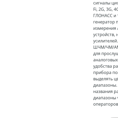
сигналы циф
Fi, 2G, 3G, 
ГЛОНАСС и 
генератор 
измерения 
устройств, 
усилителей
ШЧМ/ЧМ/АМ
для прослу
аналоговых
удобства р
прибора по
выделять ц
диапазоны.
названия ра
диапазоны 
операторов