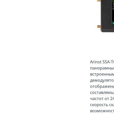
Arinst SSA-
панорамный
встроенным
демодулято
отображени
составляющ
частот от 2
скорость с
возможност