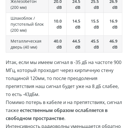
Железобетон
20.0
24.5
25.5
26.9
(200 мм)
dB
dB
dB
dB
Шлакоблок /
10.0
14.5
15.5
16.9
пустотелый блок
dB
dB
dB
dB
(200 мм)
Металлическая
40.0
44.5
45.5
46.9
дверь (40 мм)
dB
dB
dB
dB
Итак, если мы имеем сигнал в -35 дБ на частоте 900
МГц, который проходит через кирпичную стену
толщиной 120мм, то после преодоления
препятствия наш сигнал будет уже на 8 дБ слабее,
то есть -43дБм.
Помимо потерь в кабеле и на препятствиях, сигнал
также
естественным образом ослабляется в
свободном пространстве
.
Интенсивность радиоволны уменьшается обратно