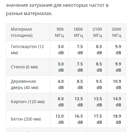
значения затухания для некоторых частот в
разных материалах.
Материал
900
1800
2100
2600
(толщина)
МГц
МГц
МГц
МГц
Гипсокартон (12
3.0
7.5
8.5
9.9
мм)
dB
dB
dB
dB
3.0
7.5
8.5
9.9
Стекло (6 мм)
dB
dB
dB
dB
Деревянная
4.0
8.5
9.5
10.9
дверь (40 мм)
dB
dB
dB
dB
8.0
12.5
13.5
14.9
Кирпич (120 мм)
dB
dB
dB
dB
12.0
16.5
17.5
18.9
Бетон (200 мм)
dB
dB
dB
dB